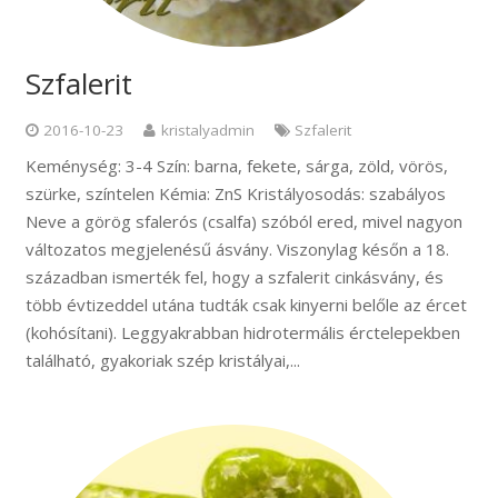
Szfalerit
2016-10-23
kristalyadmin
Szfalerit
Keménység: 3-4 Szín: barna, fekete, sárga, zöld, vörös,
szürke, színtelen Kémia: ZnS Kristályosodás: szabályos
Neve a görög sfalerós (csalfa) szóból ered, mivel nagyon
változatos megjelenésű ásvány. Viszonylag későn a 18.
században ismerték fel, hogy a szfalerit cinkásvány, és
több évtizeddel utána tudták csak kinyerni belőle az ércet
(kohósítani). Leggyakrabban hidrotermális érctelepekben
található, gyakoriak szép kristályai,...