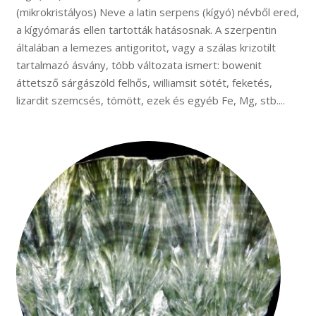
(mikrokristályos) Neve a latin serpens (kígyó) névből ered,
a kígyómarás ellen tartották hatásosnak. A szerpentin
általában a lemezes antigoritot, vagy a szálas krizotilt
tartalmazó ásvány, több változata ismert: bowenit
áttetsző sárgászöld felhős, williamsit sötét, feketés,
lizardit szemcsés, tömött, ezek és egyéb Fe, Mg, stb....