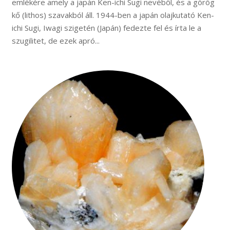
emlékére amely a japán Ken-ichi Sugi nevéből, és a görög
kő (lithos) szavakból áll. 1944-ben a japán olajkutató Ken-
ichi Sugi, Iwagi szigetén (Japán) fedezte fel és írta le a
szugilitet, de ezek apró...