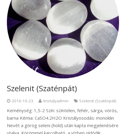
Szelenit (Szaténpát)
2016-10-23
kristalyadmin
Szelenit (Szaténpát)
Keménység: 1,5-2 Szín: színtelen, fehér, sárga, vörös,
barna Kémia: CaSO4.2H2O Kristályosodás: monoklin
Nevét a görög seleni (hold) után kapta megjelenésére
utalva. Körömmel karcolható, a vízben oldódik.