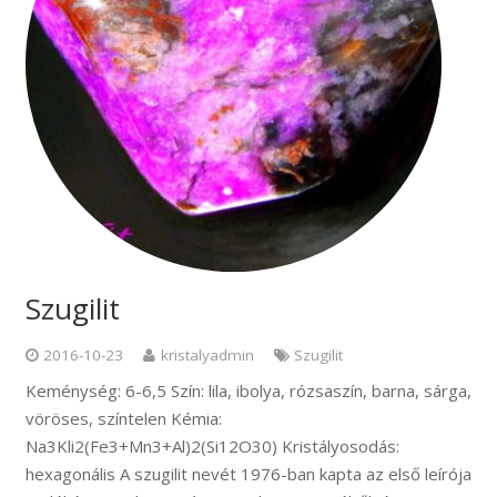
Szugilit
2016-10-23
kristalyadmin
Szugilit
Keménység: 6-6,5 Szín: lila, ibolya, rózsaszín, barna, sárga,
vöröses, színtelen Kémia:
Na3Kli2(Fe3+Mn3+Al)2(Si12O30) Kristályosodás:
hexagonális A szugilit nevét 1976-ban kapta az első leírója