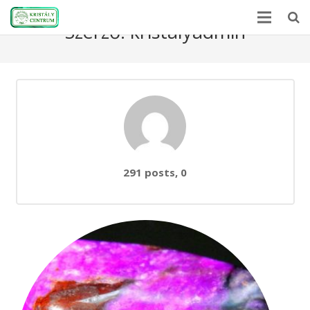
Szerző:
kristalyadmin
Kezdőlap
Ásványlexikon
Kristályerő
Hírek
hozzászólás
291 posts, 0
A kövekről
Rólunk
Kapcsolat
Webshop
EN