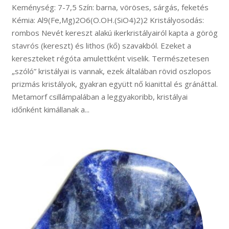
Keménység: 7-7,5 Szín: barna, vöröses, sárgás, feketés
Kémia: Al9(Fe,Mg)2O6(O.OH.(SiO4)2)2 Kristályosodás:
rombos Nevét kereszt alakú ikerkristályairól kapta a görög
stavrós (kereszt) és lithos (kő) szavakból. Ezeket a
kereszteket régóta amulettként viselik. Természetesen
„szóló” kristályai is vannak, ezek általában rövid oszlopos
prizmás kristályok, gyakran együtt nő kianittal és gránáttal.
Metamorf csillámpalában a leggyakoribb, kristályai
időnként kimállanak a...