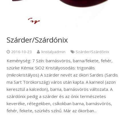
Szárder/Szárdónix
2016-10-23
kristalyadmin
Szárder/Szárdónix
Keménység: 7 Szín: barnásvörös, barna/fekete, fehér,
szürke Kémia: SiO2 Kristályosodás: trigonális
(mikrokristályos) A szárder nevét az ókori Sardes (Sardis
ma Sart Törökország) város után kapta. A karneol (azon
keresztül a kalcedon), barna, barnásvörös változata. A
szárdónix pedig a szárder és az ónix természetes
keveréke, rétegekben, csíkokban barna, barnásvörös,
fehér, fekete, szürkés színű. Már az ókorban...