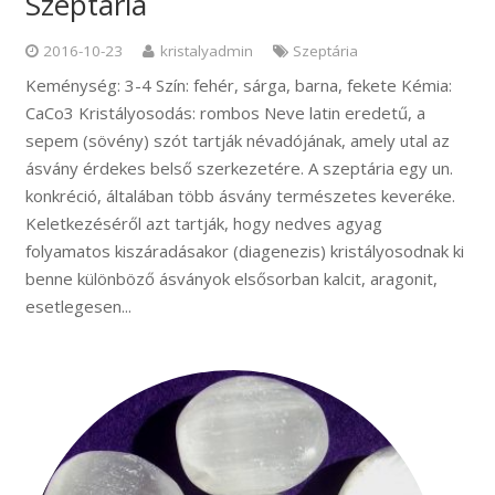
Szeptária
2016-10-23
kristalyadmin
Szeptária
Keménység: 3-4 Szín: fehér, sárga, barna, fekete Kémia:
CaCo3 Kristályosodás: rombos Neve latin eredetű, a
sepem (sövény) szót tartják névadójának, amely utal az
ásvány érdekes belső szerkezetére. A szeptária egy un.
konkréció, általában több ásvány természetes keveréke.
Keletkezéséről azt tartják, hogy nedves agyag
folyamatos kiszáradásakor (diagenezis) kristályosodnak ki
benne különböző ásványok elsősorban kalcit, aragonit,
esetlegesen...