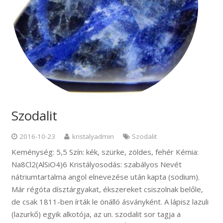
Szodalit
2016-10-23
kristalyadmin
Szodalit
Keménység: 5,5 Szín: kék, szürke, zöldes, fehér Kémia:
Na8Cl2(AlSiO4)6 Kristályosodás: szabályos Nevét
nátriumtartalma angol elnevezése után kapta (sodium).
Már régóta dísztárgyakat, ékszereket csiszolnak belőle,
de csak 1811-ben írták le önálló ásványként. A lápisz lazuli
(lazurkő) egyik alkotója, az un. szodalit sor tagja a