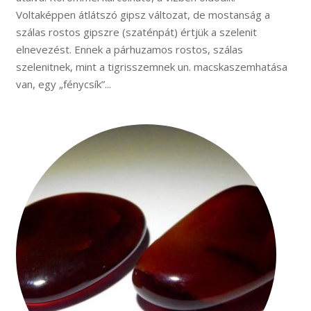
Voltaképpen átlátszó gipsz változat, de mostanság a
szálas rostos gipszre (szaténpát) értjük a szelenit
elnevezést. Ennek a párhuzamos rostos, szálas
szelenitnek, mint a tigrisszemnek un. macskaszemhatása
van, egy „fénycsík”...