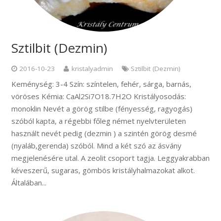
Sztilbit (Dezmin)
2016-10-23
kristalyadmin
Sztilbit (Dezmin)
Keménység: 3-4 Szín: színtelen, fehér, sárga, barnás,
vöröses Kémia: CaAl2Si7O18.7H2O Kristályosodás:
monoklin Nevét a görög stilbe (fényesség, ragyogás)
szóból kapta, a régebbi főleg német nyelvterületen
használt nevét pedig (dezmin ) a szintén görög desmé
(nyaláb,gerenda) szóból. Mind a két szó az ásvány
megjelenésére utal. A zeolit csoport tagja. Leggyakrabban
kéveszerű, sugaras, gömbös kristályhalmazokat alkot.
Általában...