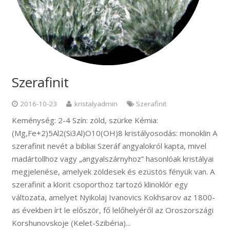
Szerafinit
2016-10-23
kristalyadmin
Szerafinit
Keménység: 2-4 Szín: zöld, szürke Kémia:
(Mg,Fe+2)5Al2(Si3Al)O10(OH)8 kristályosodás: monoklin A
szerafinit nevét a bibliai Szeráf angyalokról kapta, mivel
madártollhoz vagy „angyalszárnyhoz” hasonlóak kristályai
megjelenése, amelyek zöldesek és ezüstös fényük van. A
szerafinit a klorit csoporthoz tartozó klinoklór egy
változata, amelyet Nyikolaj Ivanovics Kokhsarov az 1800-
as években írt le először, fő lelőhelyéről az Oroszországi
Korshunovskoje (Kelet-Szibéria)...