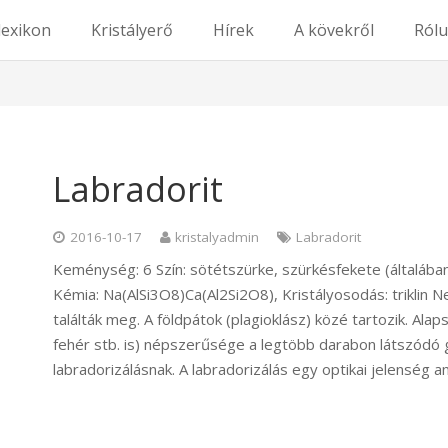
lexikon
Kristályerő
Hírek
A kövekről
Ról
Labradorit
2016-10-17
kristalyadmin
Labradorit
Keménység: 6 Szín: sötétszürke, szürkésfekete (általában k
Kémia: Na(AlSi3O8)Ca(Al2Si2O8), Kristályosodás: triklin 
találták meg. A földpátok (plagioklász) közé tartozik. Alap
fehér stb. is) népszerűsége a legtöbb darabon látszódó 
labradorizálásnak. A labradorizálás egy optikai jelenség am