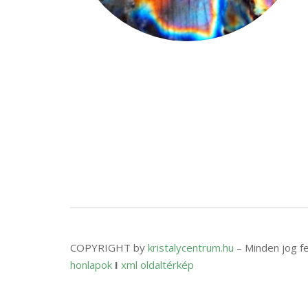
COPYRIGHT by
kristalycentrum.hu
– Minden jog f
honlapok
I
xml oldaltérkép