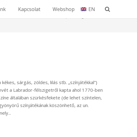
unk
Kapcsolat
Webshop
EN
Kezdőlap
Tag: Labradorit
ékes, sárgás, zöldes, lilás stb. „színjátékkal”)
Nevét a Labrador-félszigetről kapta ahol 1770-ben
színe általában szürkésfekete (de lehet színtelen,
gyönyörű színjátékának köszönhető, az un.
ely...