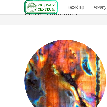
Kezdőlap
Ásvány
Címke:
Labradorit