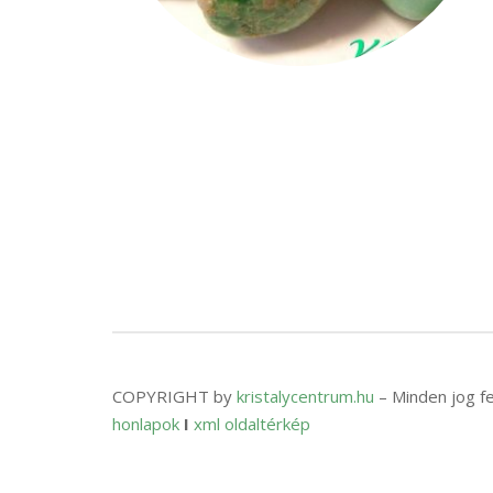
COPYRIGHT by
kristalycentrum.hu
– Minden jog f
honlapok
I
xml oldaltérkép