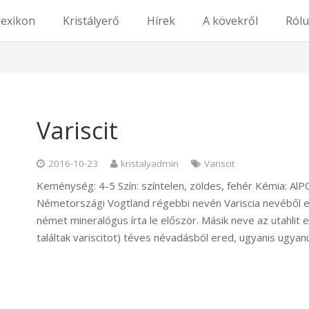
lexikon
Kristályerő
Hírek
A kövekről
Ról
Variscit
2016-10-23
kristalyadmin
Variscit
Keménység: 4-5 Szín: színtelen, zöldes, fehér Kémia: Al
Németországi Vogtland régebbi nevén Variscia nevéből e
német mineralógus írta le először. Másik neve az utahlit
találtak variscitot) téves névadásból ered, ugyanis ugyanúg