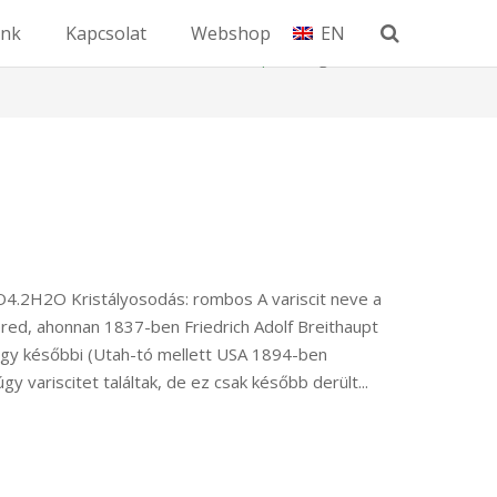
unk
Kapcsolat
Webshop
EN
Kezdőlap
Tag: Variscit
PO4.2H2O Kristályosodás: rombos A variscit neve a
red, ahonnan 1837-ben Friedrich Adolf Breithaupt
 egy későbbi (Utah-tó mellett USA 1894-ben
y variscitet találtak, de ez csak később derült...