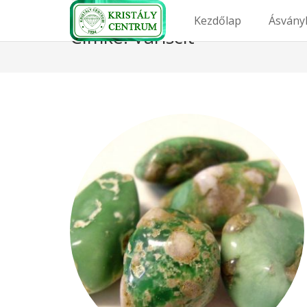
Kezdőlap
Ásvány
Címke:
Variscit