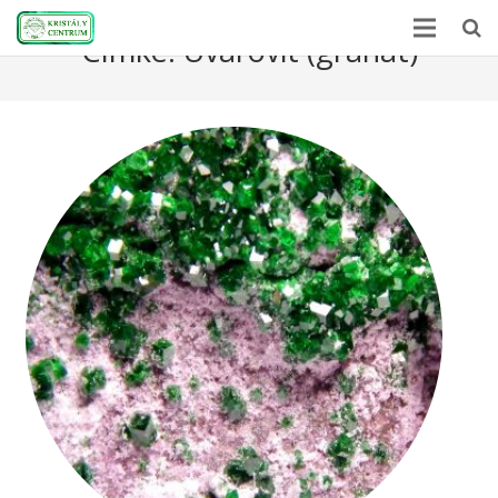
Címke:
Uvarovit (gránát)
Kezdőlap
Ásványlexikon
Kristályerő
Hírek
A kövekről
Rólunk
Kapcsolat
Webshop
EN