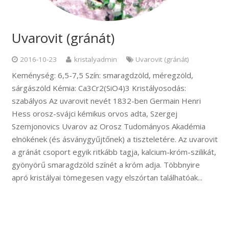
Uvarovit (gránát)
2016-10-23
kristalyadmin
Uvarovit (gránát)
Keménység: 6,5-7,5 Szín: smaragdzöld, méregzöld,
sárgászöld Kémia: Ca3Cr2(SiO4)3 Kristályosodás:
szabályos Az uvarovit nevét 1832-ben Germain Henri
Hess orosz-svájci kémikus orvos adta, Szergej
Szemjonovics Uvarov az Orosz Tudományos Akadémia
elnökének (és ásványgyűjtőnek) a tiszteletére. Az uvarovit
a gránát csoport egyik ritkább tagja, kalcium-króm-szilikát,
gyönyörű smaragdzöld színét a króm adja. Többnyire
apró kristályai tömegesen vagy elszórtan találhatóak...