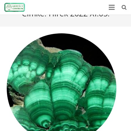
Címke:
Hírek 2022 XI.05.
Kezdőlap
Ásványlexikon
Kristályerő
Hírek
A kövekről
Rólunk
Kapcsolat
Webshop
EN