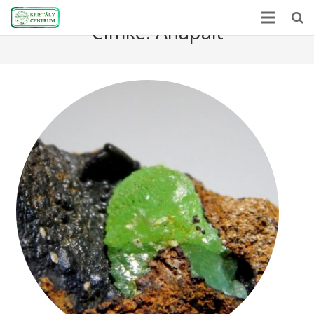
Címke:
Anapait
Kezdőlap
Ásványlexikon
Kristályerő
Hírek
A kövekről
Rólunk
Kapcsolat
Webshop
EN