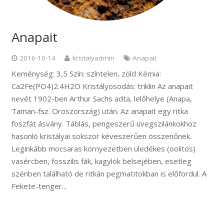
Anapait
2016-10-14
kristalyadmin
Anapait
Keménység: 3,5 Szín: színtelen, zöld Kémia:
Ca2Fe(PO4)2.4H2O Kristályosodás: triklin Az anapait
nevét 1902-ben Arthur Sachs adta, lelőhelye (Anapa,
Taman-fsz. Oroszország) után. Az anapait egy ritka
foszfát ásvány. Táblás, pengeszerű üvegszilánkokhoz
hasonló kristályai sokszor kéveszerűen összenőnek.
Leginkább mocsaras környezetben üledékes (oolitos)
vasércben, fosszilis fák, kagylók belsejében, esetleg
szénben található de ritkán pegmatitokban is előfordul. A
Fekete-tenger...