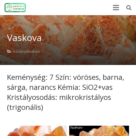
Kezdőlap
Vaskova
Ásványlexikon
Kristályerő
Ásványlexikon
Hírek
Keménység: 7 Szín: vöröses, barna,
A kövekről
sárga, narancs Kémia: SiO2+vas
Rólunk
Kristályosodás: mikrokristályos
Kapcsolat
(trigonális)
Webshop
EN