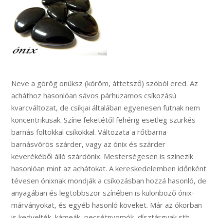
Neve a görög onüksz (köröm, áttetsző) szóból ered. Az
acháthoz hasonlóan sávos párhuzamos csíkozású
kvarcváltozat, de csíkjai általában egyenesen futnak nem
koncentrikusak. Színe feketétől fehérig esetleg szürkés
barnás foltokkal csíkokkal. Változata a rőtbarna
barnásvörös szárder, vagy az ónix és szárder
keverékéből álló szárdónix. Mesterségesen is színezik
hasonlóan mint az achátokat. A kereskedelemben időnként
tévesen ónixnak mondják a csíkozásban hozzá hasonló, de
anyagában és legtöbbször színében is különböző ónix-
márványokat, és egyéb hasonló köveket. Már az ókorban
is kedvelték, kámeák, pecsétnyomók, dísztárgyak stb.