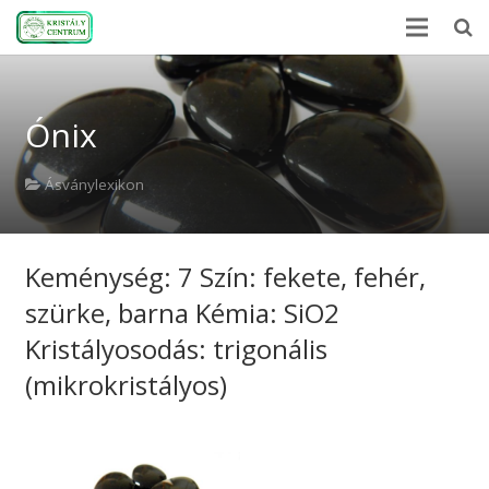
Kezdőlap
Ónix
Ásványlexikon
Kristályerő
Ásványlexikon
Hírek
Keménység: 7 Szín: fekete, fehér,
A kövekről
szürke, barna Kémia: SiO2
Rólunk
Kristályosodás: trigonális
Kapcsolat
(mikrokristályos)
Webshop
EN