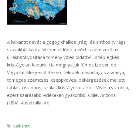
A kalkantit nevét a gögög chalkos (réz), és anthos (virág)
szavakból kapta. Vízben oldódik, ezért is népszerű az
újrakristályosítása tömény vizes oldatból, szép égkék
kristályokat kapunk. Ha megnyaljuk fémes íze van de
Vigyázat Mérgező! Rézérc telepek másodlagos ásványa,
tömeges szemcsés, cseppköves, bekérgezések mellett
táblás, oszlopos, szálas kristályokat alkot. Mivel a víz oldja,
ezért szárazabb vidékeken gyakoribb, Chile, Arizona
(USA), Ausztrália stb.
Kalkantit