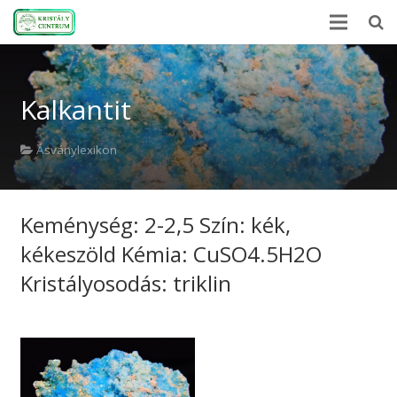
Kezdőlap
Kalkantit
Ásványlexikon
Kristályerő
Ásványlexikon
Hírek
Keménység: 2-2,5 Szín: kék,
A kövekről
kékeszöld Kémia: CuSO4.5H2O
Rólunk
Kristályosodás: triklin
Kapcsolat
Webshop
EN