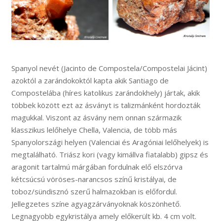
Spanyol nevét (Jacinto de Compostela/Compostelai Jácint)
azoktól a zarándokoktól kapta akik Santiago de
Compostelába (híres katolikus zarándokhely) jártak, akik
többek között ezt az ásványt is talizmánként hordozták
magukkal. Viszont az ásvány nem onnan származik
klasszikus lelőhelye Chella, Valencia, de több más
Spanyolországi helyen (Valenciai és Aragóniai lelőhelyek) is
megtalálható. Triász kori (vagy kimállva fiatalabb) gipsz és
aragonit tartalmú márgában fordulnak elő elszórva
kétcsúcsú vöröses-narancsos színű kristályai, de
toboz/sündisznó szerű halmazokban is előfordul.
Jellegzetes színe agyagzárványoknak köszönhető.
Legnagyobb egykristálya amely előkerült kb. 4 cm volt.