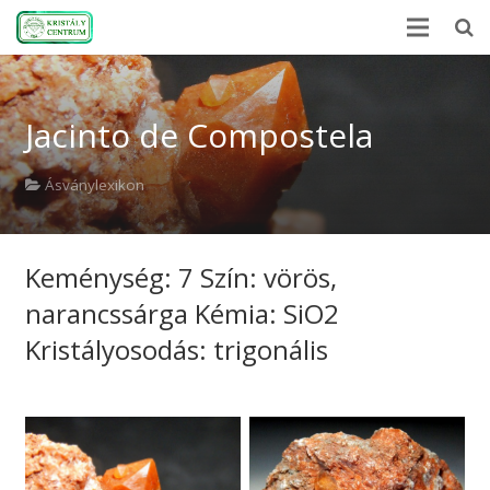
Kezdőlap
Jacinto de Compostela
Ásványlexikon
Kristályerő
Ásványlexikon
Hírek
Keménység: 7 Szín: vörös,
A kövekről
narancssárga Kémia: SiO2
Rólunk
Kristályosodás: trigonális
Kapcsolat
Webshop
EN