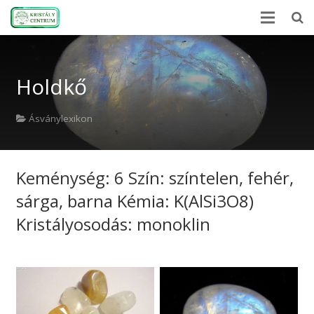
Kezdőlap
Holdkő
Ásványlexikon
Kristályerő
Ásványlexikon
Hírek
Keménység: 6 Szín: színtelen, fehér,
A kövekről
sárga, barna Kémia: K(AlSi3O8)
Rólunk
Kristályosodás: monoklin
Kapcsolat
Webshop
EN