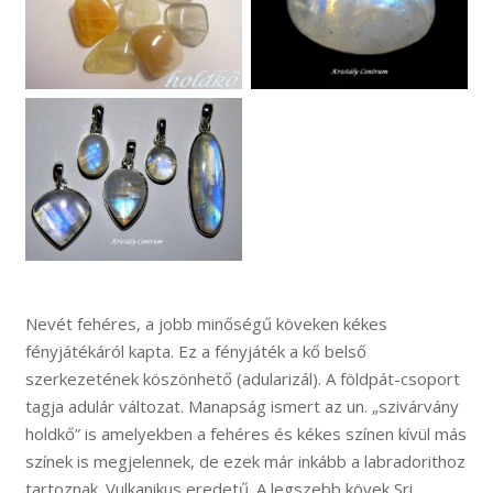
Nevét fehéres, a jobb minőségű köveken kékes
fényjátékáról kapta. Ez a fényjáték a kő belső
szerkezetének köszönhető (adularizál). A földpát-csoport
tagja adulár változat. Manapság ismert az un. „szivárvány
holdkő” is amelyekben a fehéres és kékes színen kívül más
színek is megjelennek, de ezek már inkább a labradorithoz
tartoznak. Vulkanikus eredetű. A legszebb kövek Sri