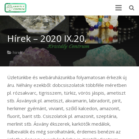
Kezdőlap
Hírek – 2020 IX.20.
Ásványlexikon
Kristályerő
hirek
Hírek
Üzletünkbe és webáruházunkba folyamatosan érkezik új
A kövekről
áru. Néhány ezekből: dobcsiszolatok többféle méretben
Rólunk
pl. rózsakvarc, tigrisszem, türkiz, vörös jáspis, ametiszt
stb. Ásványok pl. ametiszt, akvamarin, labradorit, pirit,
Kapcsolat
herkimer gyémánt, vivianit, szőlő kalcedon, amazonit,
fluorit, barit stb. Csiszolatok pl. amazonit, szeptária,
Webshop
merlinit stb. Ásvány ékszerek, karkötők medálok,
fülbevalók és még sorolhatnánk, érdemes benézni az
EN