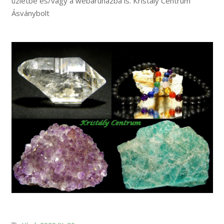
üzletbe és/vagy a webáruházba is. Kristály Centrum
Ásványbolt