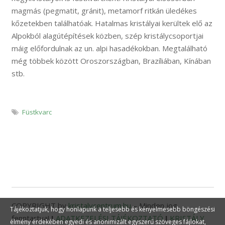
magmás (pegmatit, gránit), metamorf ritkán üledékes
kőzetekben találhatóak. Hatalmas kristályai kerültek elő az
Alpokból alagútépítések közben, szép kristálycsoportjai
máig előfordulnak az un. alpi hasadékokban. Megtalálható
még többek között Oroszországban, Brazíliában, Kínában
stb.
Füstkvarc
COPYRIGHT by
kristalycentrum.hu
– Minden jog
Tájékoztatjuk, hogy honlapunk a teljesebb és kényelmesebb böngészési
fenntartva!
I
ADATKEZELÉSI TÁJÉKOZTATÓ
I
KRISTÁLY
élmény érdekében egyedi és anonimizált egyszerű szöveges fájlokat,