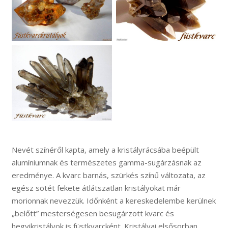
Nevét színéről kapta, amely a kristályrácsába beépült
alumíniumnak és természetes gamma-sugárzásnak az
eredménye. A kvarc barnás, szürkés színű változata, az
egész sötét fekete átlátszatlan kristályokat már
morionnak nevezzük. Időnként a kereskedelembe kerülnek
„belőtt” mesterségesen besugárzott kvarc és
hegyikristályok is füstkvarcként. Kristályai elsősorban