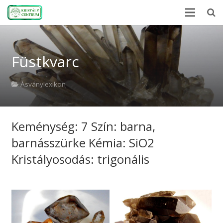
Kezdőlap
Füstkvarc
Ásványlexikon
Kristályerő
Ásványlexikon
Hírek
Keménység: 7 Szín: barna,
A kövekről
barnásszürke Kémia: SiO2
Rólunk
Kristályosodás: trigonális
Kapcsolat
Webshop
EN