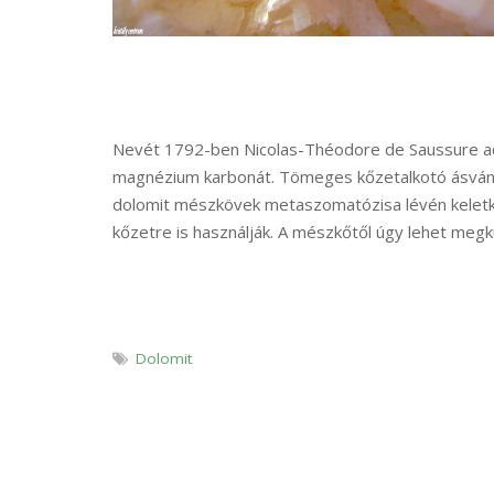
Nevét 1792-ben Nicolas-Théodore de Saussure adta
magnézium karbonát. Tömeges kőzetalkotó ásvány,
dolomit mészkövek metaszomatózisa lévén keletkez
kőzetre is használják. A mészkőtől úgy lehet meg
Dolomit