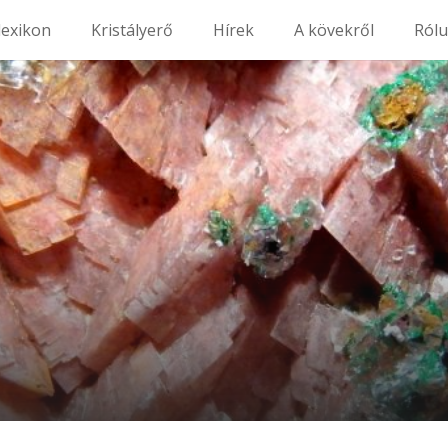
lexikon
Kristályerő
Hírek
A kövekről
Ról