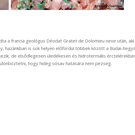
 a francia geológus Déodat Gratet de Dolomieu neve után, aki 1
 hazánkban is sok helyen előfordul többek között a Budai-hegy
ik, de elsődlegesen üledékesen és hidrotermális érctelérekben is
különböztetni, hogy hideg sósav hatására nem pezseg.