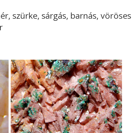
ér, szürke, sárgás, barnás, vörös
r