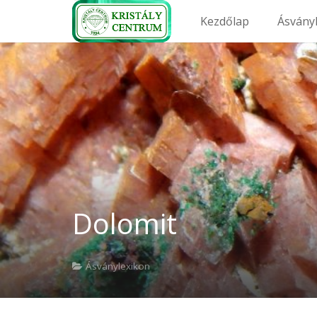
Kezdőlap
Ásvány
Dolomit
Ásványlexikon