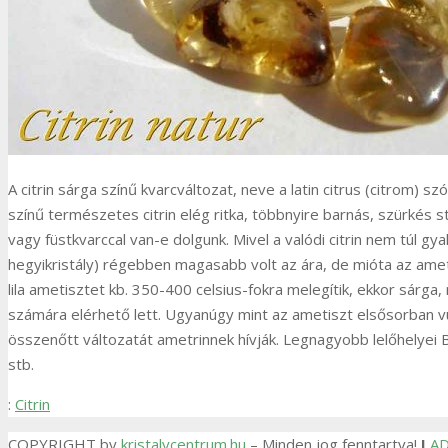
A citrin sárga színű kvarcváltozat, neve a latin citrus (citrom) sz
színű természetes citrin elég ritka, többnyire barnás, szürkés s
vagy füstkvarccal van-e dolgunk. Mivel a valódi citrin nem túl gy
hegyikristály) régebben magasabb volt az ára, de mióta az ametis
lila ametisztet kb. 350-400 celsius-fokra melegítik, ekkor sárga,
számára elérhető lett. Ugyanúgy mint az ametiszt elsősorban vu
összenőtt változatát ametrinnek hívják. Legnagyobb lelőhelyei 
stb.
:
Citrin
COPYRIGHT by
kristalycentrum.hu
– Minden jog fenntartva!
I
AD