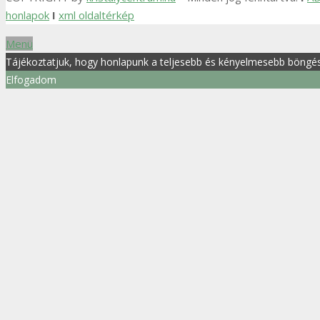
honlapok
I
xml oldaltérkép
Menü
Tájékoztatjuk, hogy honlapunk a teljesebb és kényelmesebb böngész
Elfogadom