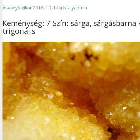
Ásványlexikon
2016-10-14
kristalyadmin
Keménység: 7 Szín: sárga, sárgásbarna 
trigonális