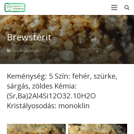
Kezdőlap
Brewsterit
Ásványlexikon
Kristályerő
Ásványlexikon
Hírek
Keménység: 5 Szín: fehér, szürke,
A kövekről
sárgás, zöldes Kémia:
Rólunk
(Sr,Ba)2Al4Si12O32.10H2O
Kapcsolat
Kristályosodás: monoklin
Webshop
EN