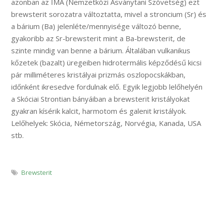
azonban az IMA (Nemzetközi Ásványtani Szövetség) ezt
brewsterit sorozatra változtatta, mivel a stroncium (Sr) és
a bárium (Ba) jelenléte/mennyisége változó benne,
gyakoribb az Sr-brewsterit mint a Ba-brewsterit, de
szinte mindig van benne a bárium. Általában vulkanikus
kőzetek (bazalt) üregeiben hidrotermális képződésű kicsi
pár milliméteres kristályai prizmás oszlopocskákban,
időnként ikresedve fordulnak elő. Egyik legjobb lelőhelyén
a Skóciai Strontian bányáiban a brewsterit kristályokat
gyakran kísérik kalcit, harmotom és galenit kristályok.
Lelőhelyek: Skócia, Németország, Norvégia, Kanada, USA
stb.
Brewsterit