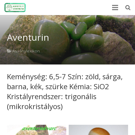
Kezdőlap
Aventurin
Ásványlexikon
Kristályerő
Ásványlexikon
Hírek
Keménység: 6,5-7 Szín: zöld, sárga,
A kövekről
barna, kék, szürke Kémia: SiO2
Rólunk
Kristályrendszer: trigonális
Kapcsolat
(mikrokristályos)
Webshop
EN