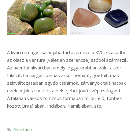
A kvarcok nagy családjába tartozik neve a XVII. századból
az olasz a ventura (véletlen szerencse) szóból származik.
Az aventurinkvarcban amely leggyakrabban zöld, akkor
fukszit, ha sárgás-barnás akkor hematit, goethit, más
színváltozataiban egyéb csillámok, zárványok találhatóak
ezek adják színeit és a belsejéből jövő szép csillogást.
Általában vaskos tömzsös formában fordul elő, többek
között Brazíliában, Indiában, Namíbiában, stb.
Aventurin