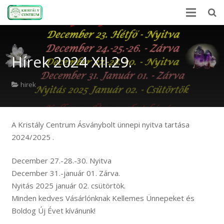
Kezdőlap
Hírek 2024 XII.29.
Ásványlexikon
Kristályerő
hirek
Hírek
A Kristály Centrum Ásványbolt ünnepi nyitva tartása
A kövekről
2024/2025 .
Rólunk
December 27.-28.-30. Nyitva
Kapcsolat
December 31.-január 01. Zárva.
Nyitás 2025 január 02. csütörtök.
Webshop
Minden kedves Vásárlónknak Kellemes Ünnepeket és
Boldog Új Évet kívánunk!
EN