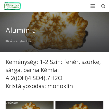
Kezdőlap
Aluminit
Ásványlexikon
Kristályerő
Ásványlexikon
Hírek
Keménység: 1-2 Szín: fehér, szürke,
A kövekről
sárga, barna Kémia:
Rólunk
Al2((OH)4ISO4).7H2O
Kapcsolat
Kristályosodás: monoklin
Webshop
EN