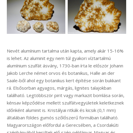
Nevét alumínium tartalma után kapta, amely akár 15-16%
is lehet. Az aluminit egy nem túl gyakori víztartalmú
alumínium szulfát ásvány, 1730-ban írta le először Johann
Jakob Lerche német orvos és botanikus, Halle an der
Saale-ből ahol egy botanikus kert építése során bukkant
rá. Elsősorban agyagos, márgás, lignites talajokban
található. Legtöbbször pirit vagy markazit bomlása során,
kénsav képződése mellett szulfátvegyületek keletkeznek
időnként aluminit is. Kristályai ritkák és kicsik (0,1 mm)
általában földes gumós szőlőszerű formában található.
Magyarországon előfordul a Gerecsében, a Csordakúti
szénbányából kerültek elő szép példányai. Magyar és